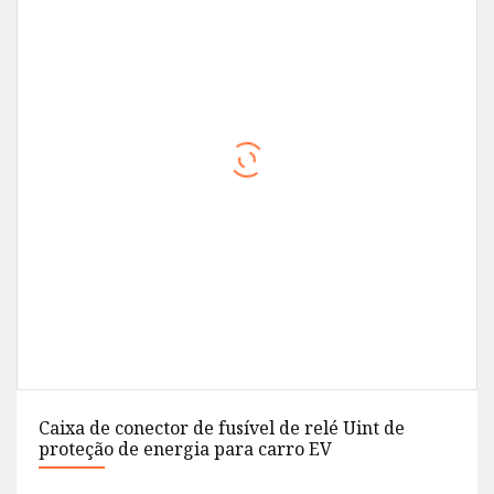
10 slots caixa de relé de potência universal
modular de 10 vias com 32v 40a 2 relés 20a 25a
30a 8 fusível de lâmina padrão para carro de
reboque de caminhão