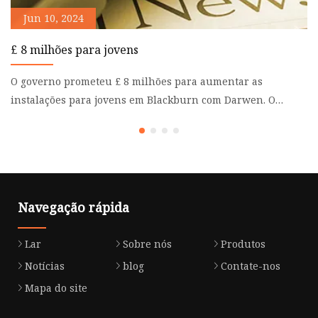
Jun 10, 2024
£ 8 milhões para jovens
‘
N
O governo prometeu £ 8 milhões para aumentar as
A
instalações para jovens em Blackburn com Darwen. O
“
dinheiro foi garant
qu
Navegação rápida
Lar
Sobre nós
Produtos
Notícias
blog
Contate-nos
Mapa do site